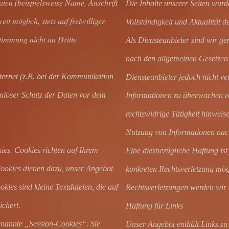
ten (beispielsweise Name, Anschrift
Die Inhalte unserer Seiten wurden
t möglich, stets auf freiwilliger
Vollständigkeit und Aktualität
timmung nicht an Dritte
Als Diensteanbieter sind wir ge
nach den allgemeinen Gesetzen 
ternet (z.B. bei der Kommunikation
Diensteanbieter jedoch nicht ver
enloser Schutz der Daten vor dem
Informationen zu überwachen od
rechtswidrige Tätigkeit hinweis
Nutzung von Informationen nach
ies. Cookies richten auf Ihrem
Eine diesbezügliche Haftung ist
Cookies dienen dazu, unser Angebot
konkreten Rechtsverletzung mö
okies sind kleine Textdateien, die auf
Rechtsverletzungen werden wir 
chert.
Haftung für Links
enannte „Session-Cookies“. Sie
Unser Angebot enthält Links zu 